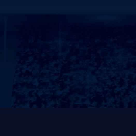
为了维护消费者的权益，保证产品能够正常使用，维护
保期内特做出如下承诺：
<1.我公司承诺所售产品质保期为1年。在质保期内，
期内出现非人为损坏的质量问题，我公司负责免费维修
自更换之日起重新计算。对于人为损坏产品，只收取零
<2.对售后服务响应时间的承诺如下：
设备出现故障时，我公司接到用户电话30分钟内做出响
的3日内修复，如需厂家发配件的5日内排除故障；三环
测，需更换配件的5日内修复，如需厂家发配件的7日
定期对器材进行巡检及保养。
<3.“维护为主，维修为辅。”我公司为每套器材均建
护，将隐患消灭于萌芽状态。以确保产品的良好使用状
<4.提供销售和服务网点情况表，并提供24小时热线电话：0
通我们的服务热线，您的产品就会得到及时完备的服务